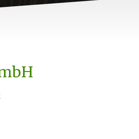
 GmbH
k